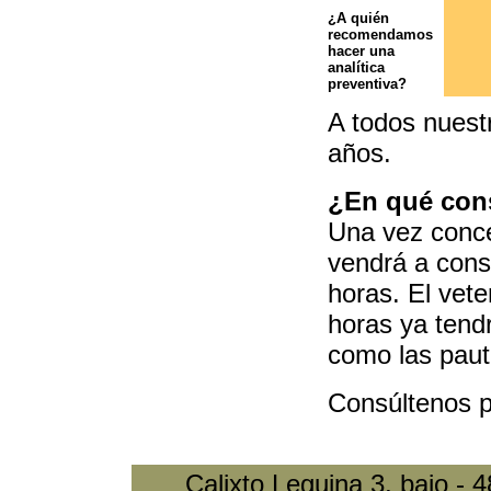
¿A quién
recomendamos
hacer una
analítica
preventiva?
A todos nuest
años.
¿En qué con
Una vez concer
vendrá a cons
horas. El vete
horas ya tendr
como las paut
Consúltenos po
Calixto Leguina 3, bajo -