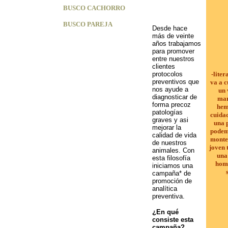
BUSCO CACHORRO
BUSCO PAREJA
Desde hace
más de veinte
años trabajamos
para promover
entre nuestros
clientes
protocolos
-liter
preventivos que
va a c
nos ayude a
un 
diagnosticar de
mar
forma precoz
hem
patologías
cuidad
graves y asi
una p
mejorar la
podemo
calidad de vida
monte
de nuestros
joven 
animales.
Con
una
esta filosofía
home
iniciamos una
campaña* de
promoción de
analítica
preventiva.
¿En qué
consiste esta
campaña?